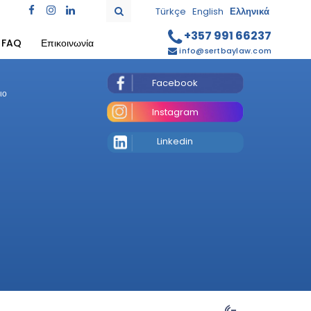
Türkçe
English
Ελληνικά
+357 991 66237
FAQ
Επικοινωνία
Ακολουθησε μας
info@sertbaylaw.com
Facebook
ιο
Instagram
Linkedin