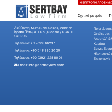
Η ΕΠΙΤΡΟΠΗ ΑΠΟΖΗΜΙ
Αρχική
/
Anasayfa
Σχετικά με εμάς
Π
Επικοινωνία
Σχετικά 
Διεύθυνση: Müftü Raci Sokak, Vakıflar
Ποιοι είμαστε
İşhanı,Πάτωμα. 1, No.1,Nicosia / NORTH
Οι αξίες μας
CYPRUS
Αποστολή &
Τηλέφωνο: +357 991 66237
Καριέρα
Συχνές Ερωτή
Τηλέφωνο: +90 548 880 20 20
Ηλεκτρονικό 
Τηλέφωνο: +90 (392) 228 80 01
Επικοινωνία
Email:
info@sertbaylaw.com