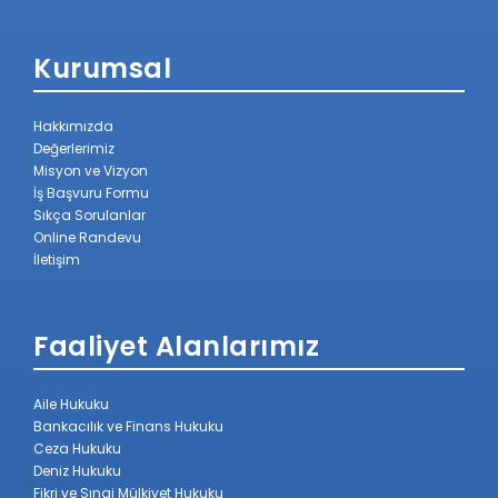
Kurumsal
Hakkımızda
Değerlerimiz
Misyon ve Vizyon
İş Başvuru Formu
Sıkça Sorulanlar
Online Randevu
İletişim
Faaliyet Alanlarımız
Aile Hukuku
Bankacılık ve Finans Hukuku
Ceza Hukuku
Deniz Hukuku
Fikri ve Sınai Mülkiyet Hukuku