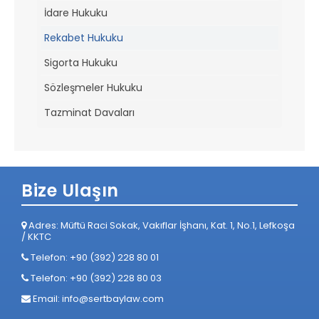
İdare Hukuku
Rekabet Hukuku
Sigorta Hukuku
Sözleşmeler Hukuku
Tazminat Davaları
Bize Ulaşın
Adres: Müftü Raci Sokak, Vakıflar İşhanı, Kat. 1, No.1, Lefkoşa
/ KKTC
Telefon: +90 (392) 228 80 01
Telefon: +90 (392) 228 80 03
Email:
info@sertbaylaw.com